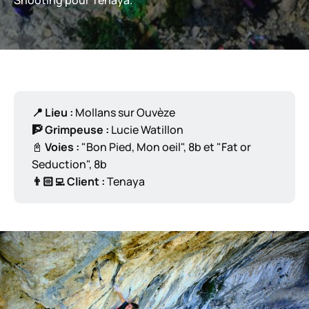
Shooting pour Tenaya.
📍 Lieu :
Mollans sur Ouvèze
🧗 Grimpeuse :
Lucie Watillon
📓
Voies :
"Bon Pied, Mon oeil", 8b et "Fat or
Seduction", 8b
👨🏻‍💻 Client :
Tenaya